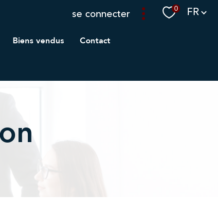
Langue
0
FR
se connecter
biens vendus
contact
ion