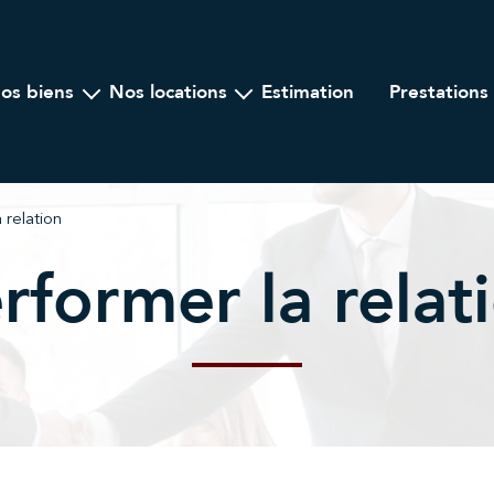
nos biens
nos locations
estimation
prestations
Ancien
A l'année
ogramme Neuf
Locations saisonnières
lier Professionnel
 relation
rformer la relat