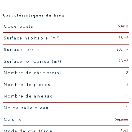
Caractéristiques du bien
60410
Code postal
Caractéristiques
Valeurs
78 m²
Surface habitable (m²)
850 m²
surface terrain
78 m²
Surface loi Carrez (m²)
2
Nombre de chambre(s)
3
Nombre de pièces
1
Nombre de niveaux
1
Nb de salle d'eau
Séparée
Cuisine
Fioul
Mode de chauffage