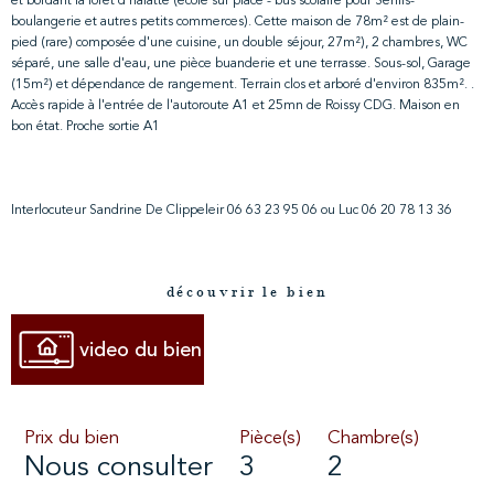
et bordant la forêt d'halatte (école sur place - bus scolaire pour Senlis-
boulangerie et autres petits commerces). Cette maison de 78m² est de plain-
pied (rare) composée d'une cuisine, un double séjour, 27m²), 2 chambres, WC
séparé, une salle d'eau, une pièce buanderie et une terrasse. Sous-sol, Garage
(15m²) et dépendance de rangement. Terrain clos et arboré d'environ 835m². .
Accès rapide à l'entrée de l'autoroute A1 et 25mn de Roissy CDG. Maison en
bon état. Proche sortie A1
Interlocuteur Sandrine De Clippeleir 06 63 23 95 06 ou Luc 06 20 78 13 36
découvrir le bien
video du bien
Prix du bien
Pièce(s)
Chambre(s)
Nous consulter
3
2