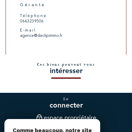
Gérante
Téléphone
0663239506
E-mail
agence@declipimmo.fr
Ces biens peuvent vous
intéresser
se
connecter
espace propriétaire
Comme beaucoup, notre site
nous