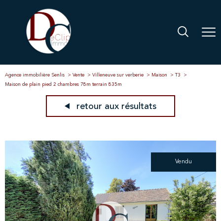
Agence immobilière Senlis
Vente
Villeneuve sur verberie
Maison
T3
Maison de plain pied 2 chambres 78m terrain 835m
retour aux résultats
Vendu