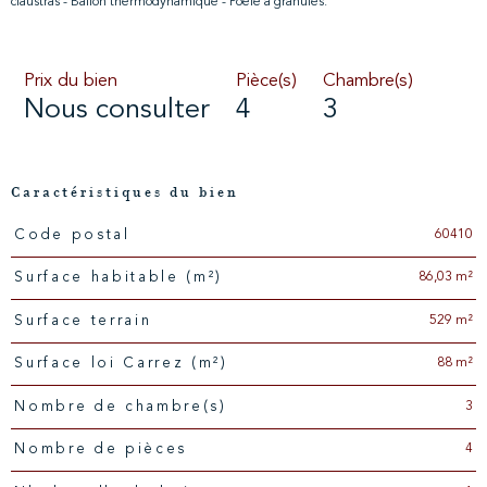
claustras - Ballon thermodynamique - Poêle à granulés.
Prix du bien
Pièce(s)
Chambre(s)
Nous consulter
4
3
Caractéristiques du bien
60410
Code postal
Caractéristiques
Valeurs
86,03 m²
Surface habitable (m²)
529 m²
surface terrain
88 m²
Surface loi Carrez (m²)
3
Nombre de chambre(s)
4
Nombre de pièces