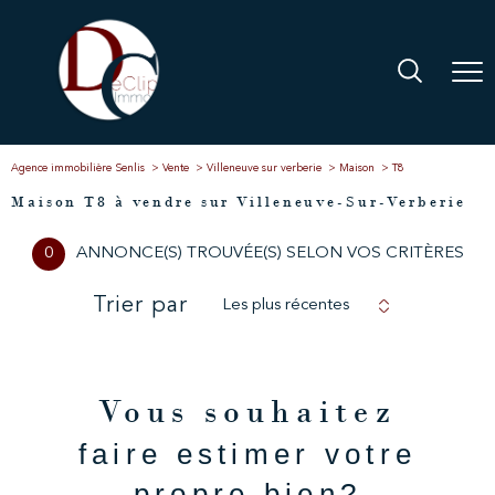
Agence immobilière Senlis
Vente
Villeneuve sur verberie
Maison
T8
Maison T8 à vendre sur Villeneuve-Sur-Verberie
0
ANNONCE(S) TROUVÉE(S) SELON VOS CRITÈRES
Trier par
Les plus récentes
Vous souhaitez
faire estimer votre
propre bien?