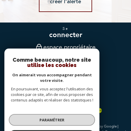
créer l'alerte
se
connecter
espace propriétaire
Comme beaucoup, notre site
nous
utilise les cookies
suivre
On aimerait vous accompagner pendant
votre visite.
En poursuivant, vous acceptez l'utilisation des
nous
cookies par ce site, afin de vous proposer des
adhérons
contenus adaptés et réaliser des statistiques !
PARAMÉTRER
© 2026 | Tous droits réservés | Traduction powered by Google |