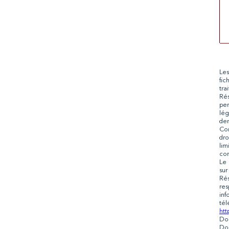
Les
fic
tra
Rés
per
lég
dem
Con
dro
lim
co
Le 
sur
Rés
res
inf
tél
htt
Don
Don