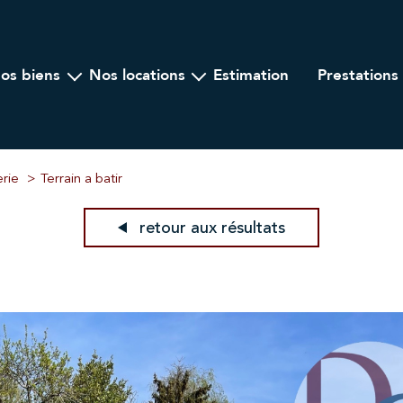
nos biens
nos locations
estimation
prestations
Ancien
A l'année
ogramme Neuf
Locations saisonnières
lier Professionnel
erie
Terrain a batir
retour aux résultats