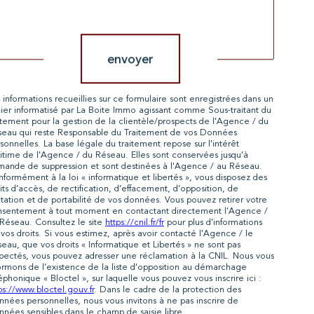
Validation
envoyer
 informations recueillies sur ce formulaire sont enregistrées dans un
hier informatisé par La Boite Immo agissant comme Sous-traitant du
itement pour la gestion de la clientèle/prospects de l'Agence / du
eau qui reste Responsable du Traitement de vos Données
sonnelles. La base légale du traitement repose sur l'intérêt
itime de l'Agence / du Réseau. Elles sont conservées jusqu'à
ande de suppression et sont destinées à l'Agence / au Réseau.
formément à la loi « informatique et libertés », vous disposez des
its d’accès, de rectification, d’effacement, d’opposition, de
itation et de portabilité de vos données. Vous pouvez retirer votre
nsentement à tout moment en contactant directement l’Agence /
Réseau. Consultez le site
https://cnil.fr/fr
pour plus d’informations
 vos droits. Si vous estimez, après avoir contacté l'Agence / le
eau, que vos droits « Informatique et Libertés » ne sont pas
pectés, vous pouvez adresser une réclamation à la CNIL. Nous vous
ormons de l’existence de la liste d'opposition au démarchage
éphonique « Bloctel », sur laquelle vous pouvez vous inscrire ici :
ps://www.bloctel.gouv.fr
. Dans le cadre de la protection des
nées personnelles, nous vous invitons à ne pas inscrire de
nées sensibles dans le champ de saisie libre.