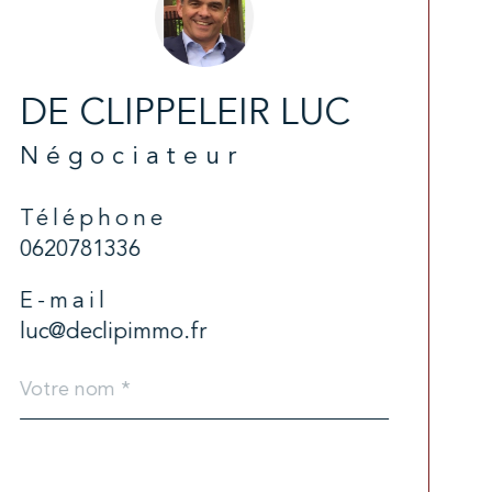
DE CLIPPELEIR LUC
Négociateur
Téléphone
0620781336
E-mail
luc@declipimmo.fr
Nom
Fieldset
*
par
défaut
email