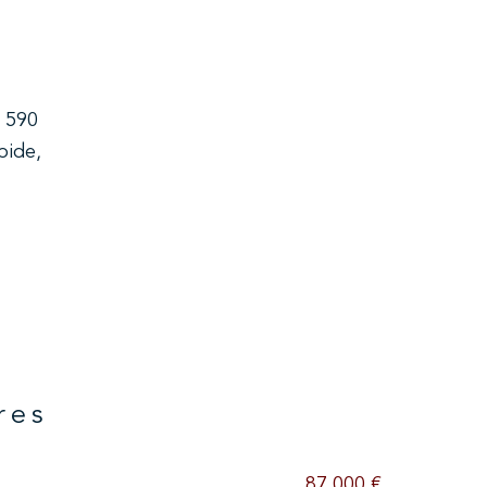
 590
pide,
res
87 000 €