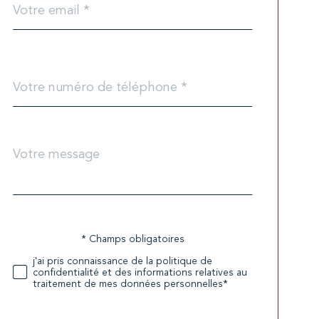
*
Téléphone
*
Message
Fieldset
*
par
défaut
* Champs obligatoires
Validation
j'ai pris connaissance de la politique de
confidentialité et des informations relatives au
traitement de mes données personnelles*