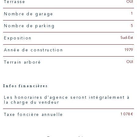
OUI
Terrasse
1
Nombre de garage
5
Nombre de parking
Sud-Est
Exposition
1979
Année de construction
OUI
Terrain arboré
Infos financières
Les honoraires d'agence seront intégralement à
Caractéristiques
Valeurs
la charge du vendeur
1 078 €
Taxe foncière annuelle