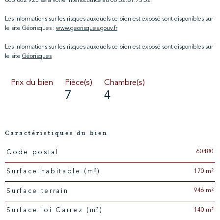
803 802 925 sera votre interlocutrice au 06.32.81.73.52
Les informations sur les risques auxquels ce bien est exposé sont disponibles sur
le site Géorisques :
www.georisques.gouv.fr
Les informations sur les risques auxquels ce bien est exposé sont disponibles sur
le site
Géorisques
Prix du bien
Pièce(s)
Chambre(s)
7
4
Caractéristiques du bien
60480
Code postal
Caractéristiques
Valeurs
170 m²
Surface habitable (m²)
946 m²
surface terrain
140 m²
Surface loi Carrez (m²)