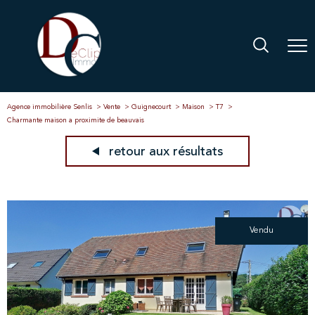
Agence immobilière Senlis
Vente
Guignecourt
Maison
T7
Charmante maison a proximite de beauvais
retour aux résultats
Vendu