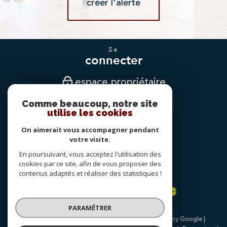
créer l'alerte
se
connecter
espace propriétaire
Comme beaucoup, notre site
nous
utilise les cookies
suivre
On aimerait vous accompagner pendant
votre visite.
En poursuivant, vous acceptez l'utilisation des
nous
cookies par ce site, afin de vous proposer des
adhérons
contenus adaptés et réaliser des statistiques !
PARAMÉTRER
© 2026 | Tous droits réservés | Traduction powered by Google |