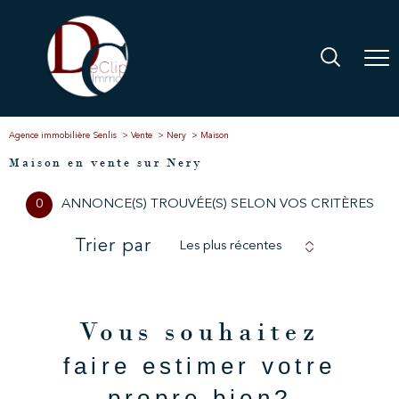
Agence immobilière Senlis
Vente
Nery
Maison
Maison en vente sur Nery
0
ANNONCE(S) TROUVÉE(S) SELON VOS CRITÈRES
Trier par
Les plus récentes
Vous souhaitez
faire estimer votre
propre bien?