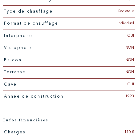
Radiateur
Type de chauffage
Individuel
Format de chauffage
OUI
Interphone
NON
Visiophone
NON
Balcon
NON
Terrasse
OUI
Cave
1993
Année de construction
Infos financières
110 €
Charges
Caractéristiques
Valeurs