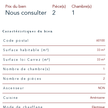
Prix du bien
Pièce(s)
Chambre(s)
Nous consulter
2
1
Caractéristiques du bien
60100
Code postal
Caractéristiques
Valeurs
33 m²
Surface habitable (m²)
33 m²
Surface loi Carrez (m²)
1
Nombre de chambre(s)
2
Nombre de pièces
NON
Ascenseur
Américaine
Cuisine
Electrique
Mode de chauffage