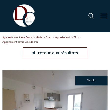
Agence immobilière Senlis
Vente
Creil
Appartement
T2
Appartement centre ville de creil
retour aux résultats
Vendu