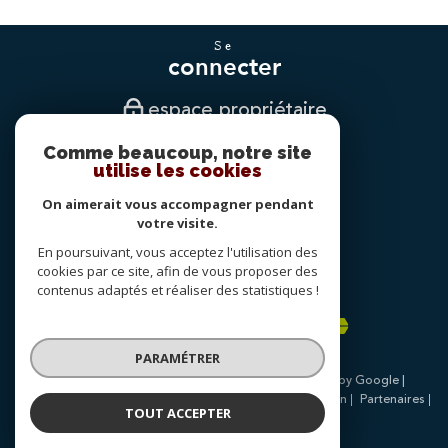
se
connecter
espace propriétaire
Comme beaucoup, notre site
nous
utilise les cookies
suivre
On aimerait vous accompagner pendant
votre visite.
En poursuivant, vous acceptez l'utilisation des
nous
cookies par ce site, afin de vous proposer des
adhérons
contenus adaptés et réaliser des statistiques !
PARAMÉTRER
© 2026 | Tous droits réservés | Traduction powered by Google |
Nos honoraires
Plan du site
Mentions légales
Admin
Partenaires
TOUT ACCEPTER
Politique RGPD
Cookies