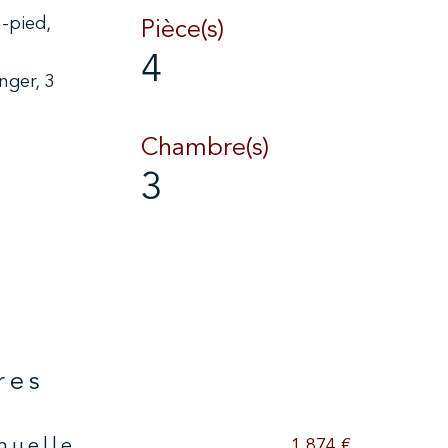
n-pied,
Pièce(s)
4
nger, 3
Chambre(s)
3
res
1 874 €
nuelle