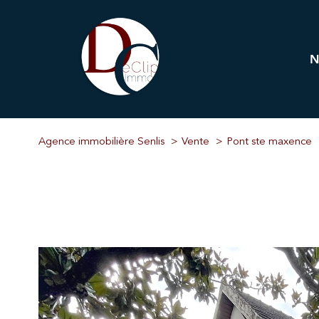
Pr
Immobi
Agence immobilière Senlis
Vente
Pont ste maxence