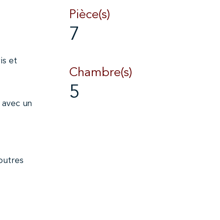
Pièce(s)
7
is et
Chambre(s)
5
 avec un
outres