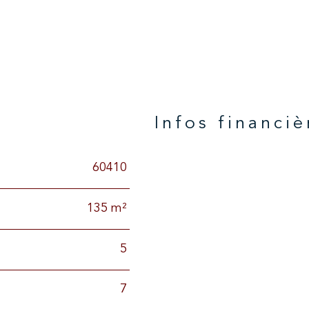
n
Infos financiè
60410
Caractéristiques
Valeurs
135 m²
5
7