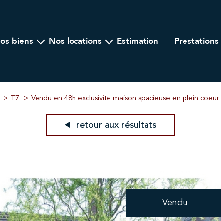
nos biens
nos locations
estimation
prestations
Ancien
A l'année
ogramme Neuf
Locations saisonnières
lier Professionnel
T7
Vendu en 48h exclusivite maison spacieuse en plein coeur
retour aux résultats
Vendu