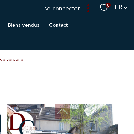
Langue
0
FR
se connecter
biens vendus
contact
 de verberie