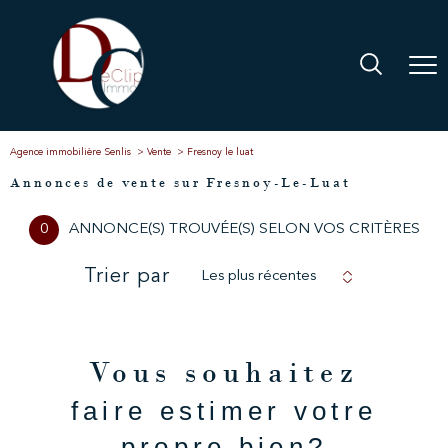
Agence immobilière Senlis
Vente
Fresnoy le luat
Annonces de vente sur Fresnoy-Le-Luat
0
ANNONCE(S) TROUVÉE(S) SELON VOS CRITÈRES
Trier par
Les plus récentes
Vous souhaitez
faire estimer votre
propre bien?