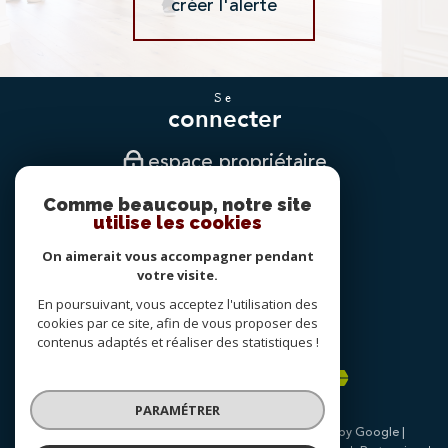
créer l'alerte
se
connecter
espace propriétaire
Comme beaucoup, notre site
nous
utilise les cookies
suivre
On aimerait vous accompagner pendant
votre visite.
En poursuivant, vous acceptez l'utilisation des
nous
cookies par ce site, afin de vous proposer des
adhérons
contenus adaptés et réaliser des statistiques !
PARAMÉTRER
© 2026 | Tous droits réservés | Traduction powered by Google |