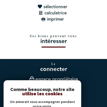
sélectionner
calculatrice
imprimer
Ces biens peuvent vous
intéresser
se
connecter
espace propriétaire
Comme beaucoup, notre site
nous
utilise les cookies
suivre
On aimerait vous accompagner pendant
votre visite.