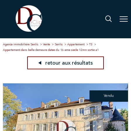
Agence immobilière Senlis
Vente
Senlis
Appartement
T3
Appartement dans belle demeure datee du 16 eme siecle 12mn sortie a1
retour aux résultats
Vendu