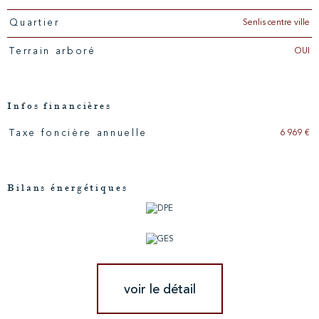
Senlis centre ville
Quartier
OUI
Terrain arboré
Infos financières
6 969 €
Taxe foncière annuelle
Caractéristiques
Valeurs
Bilans énergétiques
voir le détail