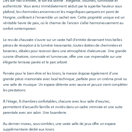
Dès son hall d'entrée, le ton est donné : élégance, volumes, luminosité et
authenticité. Vous serez immédiatement séduit par la superbe hauteur sous
plafond, les cheminées anciennes et les magnifiques parquets en point de
Hongrie, conférant à l’ensemble un cachet rare. Cette propriété unique est un
véritable havre de paix, où le charme de l’ancien s’allie harmonieusement au
confort contemporain.
Le rez-de-chaussée s’ouvre sur un vaste hall d’entrée desservant trois belles
pièces de réception à la lumière traversante, toutes dotées de cheminées et
boiseries, idéales pour recevoir dans une atmosphère chaleureuse. Une grande
cuisine dînatoire, conviviale et lumineuse, offre une vue imprenable sur une
élégante terrasse pavée et le parc arboré.
Pensée pour le bien-être et les loisirs, la maison dispose également d’une
grande pièce insonorisée avec local technique, parfaite pour un cinéma privé ou
une salle de musique. Un espace détente avec sauna et jacuzzi vient compléter
les prestations.
À l’étage, 8 chambres confortables, chacune avec leur salle d’eau/wc,
permettent d’accueillir famille et invités dans un cadre intimiste et une suite
parentale avec son salon. Une buanderie.
Au dernier niveau, sous combles, une vaste salle de jeux offre un espace
supplémentaire dédié aux loisirs.