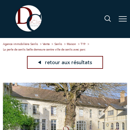
Agence immobilière Senlis
Vente
Senlis
Maison
T19
La perle de senlis belle demeure centre ville de senlis avec parc
retour aux résultats