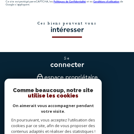
Politiques de Confidentialité
Conditions d'utilisation
Ce site est protégé par reCAPTCHA, les
et es
de
Google s'appliquent.
Ces biens peuvent vous
intéresser
se
connecter
espace propriétaire
Comme beaucoup, notre site
nous
utilise les cookies
suivre
On aimerait vous accompagner pendant
votre visite.
En poursuivant, vous acceptez l'utilisation des
nous
cookies par ce site, afin de vous proposer des
adhérons
contenus adaptés et réaliser des statistiques !