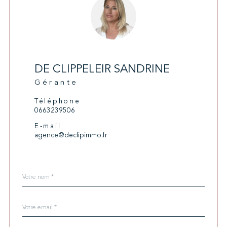
DE CLIPPELEIR SANDRINE
Gérante
Téléphone
0663239506
E-mail
agence@declipimmo.fr
Nom
Fieldset
*
par
défaut
email
*