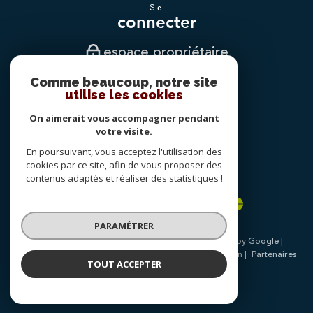
se
connecter
espace propriétaire
Comme beaucoup, notre site
nous
utilise les cookies
suivre
On aimerait vous accompagner pendant
votre visite.
En poursuivant, vous acceptez l'utilisation des
nous
cookies par ce site, afin de vous proposer des
adhérons
contenus adaptés et réaliser des statistiques !
PARAMÉTRER
© 2026 | Tous droits réservés | Traduction powered by Google |
Nos honoraires
Plan du site
Mentions légales
Admin
Partenaires
TOUT ACCEPTER
Politique RGPD
Cookies