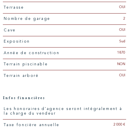
OUI
Terrasse
2
Nombre de garage
OUI
Cave
Sud
Exposition
1870
Année de construction
NON
Terrain piscinable
OUI
Terrain arboré
Infos financières
Les honoraires d'agence seront intégralement à
Caractéristiques
Valeurs
la charge du vendeur
2 000 €
Taxe foncière annuelle