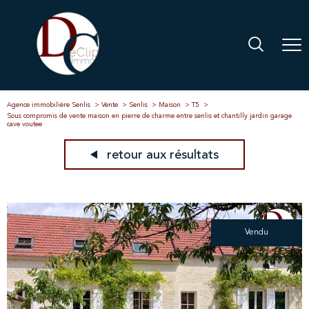
Agence immobilière Senlis
Vente
Senlis
Maison
T5
Sous compromis de vente maison en pierre de charme entre senlis et chantilly jardin garage
cave voutee
retour aux résultats
Vendu