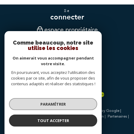
se
connecter
espace propriétaire
Comme beaucoup, notre site
nous
utilise les cookies
suivre
On aimerait vous accompagner pendant
votre visite.
En poursuivant, vous acceptez l'utilisation des
nous
cookies par ce site, afin de vous proposer des
adhérons
contenus adaptés et réaliser des statistiques !
PARAMÉTRER
© 2026 | Tous droits réservés | Traduction powered by Google |
Nos honoraires
Plan du site
Mentions légales
Admin
Partenaires
TOUT ACCEPTER
Politique RGPD
Cookies