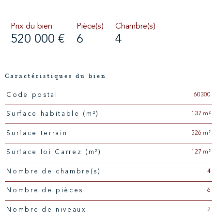
Prix du bien
Pièce(s)
Chambre(s)
520 000 €
6
4
Caractéristiques du bien
60300
Code postal
Caractéristiques
Valeurs
137 m²
Surface habitable (m²)
526 m²
surface terrain
127 m²
Surface loi Carrez (m²)
4
Nombre de chambre(s)
6
Nombre de pièces
2
Nombre de niveaux