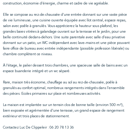
construction, économie d'énergie, charme et cadre de vie agréable.
Elle se compose au rez-de-chaussée d’une entrée donnant sur une vaste pièce
de vie lumineuse, une cuisine ouverte équipée avec îlot central, espace repas,
salon avec poêle à granulés. Vous apprécierez la hauteur sous plafond, les
grandes baies vitrées à galandage ouvrant sur la terrasse et le jardin, pour une
belle continuité dedans-dehors. Une suite parentale avec salle d’eau privative
donnant sur un patio, un WC indépendant avec lave-mains et une pièce pouvant
faire office de bureau avec entrée indépendante (possible profession libérale) ou
chambre complètent ce niveau.
À l’étage, le palier dessert trois chambres, une spacieuse salle de bains avec un
espace buanderie intégré et un wc séparé.
Rare, maison très économe, chauffage au sol au rez-de-chaussée, poêle à
granulés au confort optimal, nombreux rangements intégrés dans l’ensemble
des pièces. Ecoles primaires sur place et nombreuses activités.
La maison est implantée sur un terrain clos de bonne taille (environ 500 m²),
bien exposée et agrémentée d’une terrasse, un grand espace de rangement
extérieur et trois places de stationnement.
Contactez Luc De Clippeleir : 06 20 78 13 36