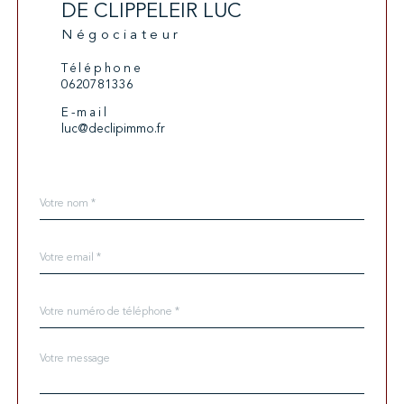
DE CLIPPELEIR LUC
Négociateur
Téléphone
0620781336
E-mail
luc@declipimmo.fr
Nom
Fieldset
*
par
défaut
email
*
Téléphone
*
Message
Fieldset
*
par
défaut