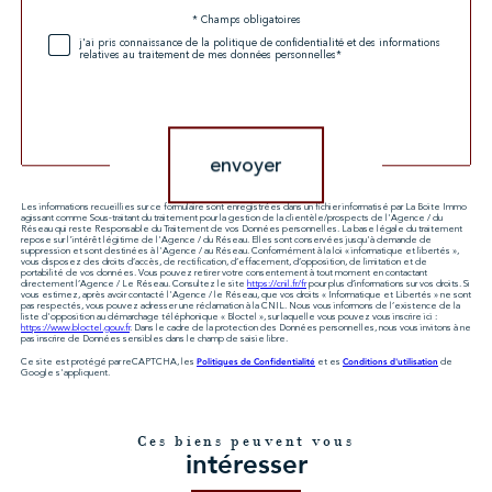
* Champs obligatoires
Validation
j'ai pris connaissance de la politique de confidentialité et des informations
relatives au traitement de mes données personnelles*
Validation
envoyer
Les informations recueillies sur ce formulaire sont enregistrées dans un fichier informatisé par La Boite Immo
agissant comme Sous-traitant du traitement pour la gestion de la clientèle/prospects de l'Agence / du
Réseau qui reste Responsable du Traitement de vos Données personnelles. La base légale du traitement
repose sur l'intérêt légitime de l'Agence / du Réseau. Elles sont conservées jusqu'à demande de
suppression et sont destinées à l'Agence / au Réseau. Conformément à la loi « informatique et libertés »,
vous disposez des droits d’accès, de rectification, d’effacement, d’opposition, de limitation et de
portabilité de vos données. Vous pouvez retirer votre consentement à tout moment en contactant
directement l’Agence / Le Réseau. Consultez le site
https://cnil.fr/fr
pour plus d’informations sur vos droits. Si
vous estimez, après avoir contacté l'Agence / le Réseau, que vos droits « Informatique et Libertés » ne sont
pas respectés, vous pouvez adresser une réclamation à la CNIL. Nous vous informons de l’existence de la
liste d'opposition au démarchage téléphonique « Bloctel », sur laquelle vous pouvez vous inscrire ici :
https://www.bloctel.gouv.fr
. Dans le cadre de la protection des Données personnelles, nous vous invitons à ne
pas inscrire de Données sensibles dans le champ de saisie libre.
Politiques de Confidentialité
Conditions d'utilisation
Ce site est protégé par reCAPTCHA, les
et es
de
Google s'appliquent.
Ces biens peuvent vous
intéresser