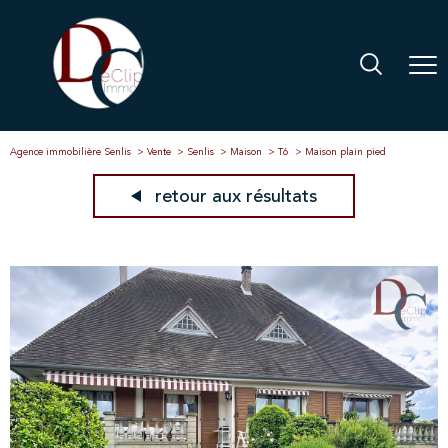
Agence immobilière Senlis
Vente
Senlis
Maison
T6
Maison plain pied
retour aux résultats