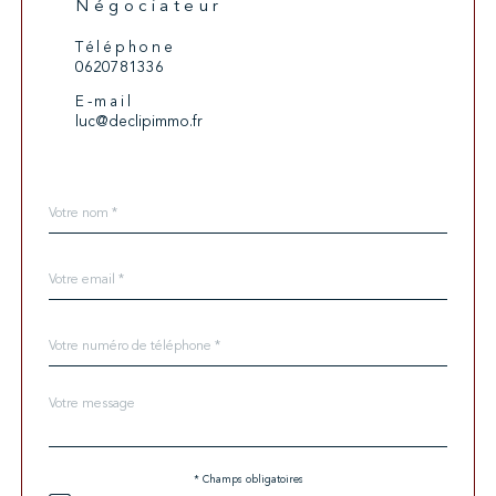
Négociateur
Téléphone
0620781336
E-mail
luc@declipimmo.fr
Nom
Fieldset
*
par
défaut
email
*
Téléphone
*
Message
Fieldset
*
par
défaut
* Champs obligatoires
Validation