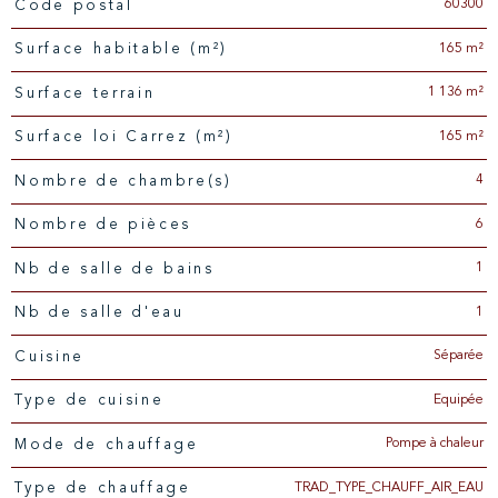
60300
Code postal
Caractéristiques
Valeurs
165 m²
Surface habitable (m²)
1 136 m²
surface terrain
165 m²
Surface loi Carrez (m²)
4
Nombre de chambre(s)
6
Nombre de pièces
1
Nb de salle de bains
1
Nb de salle d'eau
Séparée
Cuisine
Equipée
Type de cuisine
Pompe à chaleur
Mode de chauffage
TRAD_TYPE_CHAUFF_AIR_EAU
Type de chauffage