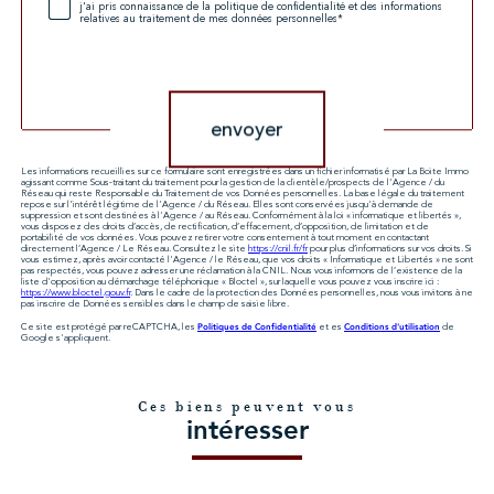
j'ai pris connaissance de la politique de confidentialité et des informations
relatives au traitement de mes données personnelles*
Validation
envoyer
Les informations recueillies sur ce formulaire sont enregistrées dans un fichier informatisé par La Boite Immo
agissant comme Sous-traitant du traitement pour la gestion de la clientèle/prospects de l'Agence / du
Réseau qui reste Responsable du Traitement de vos Données personnelles. La base légale du traitement
repose sur l'intérêt légitime de l'Agence / du Réseau. Elles sont conservées jusqu'à demande de
suppression et sont destinées à l'Agence / au Réseau. Conformément à la loi « informatique et libertés »,
vous disposez des droits d’accès, de rectification, d’effacement, d’opposition, de limitation et de
portabilité de vos données. Vous pouvez retirer votre consentement à tout moment en contactant
directement l’Agence / Le Réseau. Consultez le site
https://cnil.fr/fr
pour plus d’informations sur vos droits. Si
vous estimez, après avoir contacté l'Agence / le Réseau, que vos droits « Informatique et Libertés » ne sont
pas respectés, vous pouvez adresser une réclamation à la CNIL. Nous vous informons de l’existence de la
liste d'opposition au démarchage téléphonique « Bloctel », sur laquelle vous pouvez vous inscrire ici :
https://www.bloctel.gouv.fr
. Dans le cadre de la protection des Données personnelles, nous vous invitons à ne
pas inscrire de Données sensibles dans le champ de saisie libre.
Politiques de Confidentialité
Conditions d'utilisation
Ce site est protégé par reCAPTCHA, les
et es
de
Google s'appliquent.
Ces biens peuvent vous
intéresser