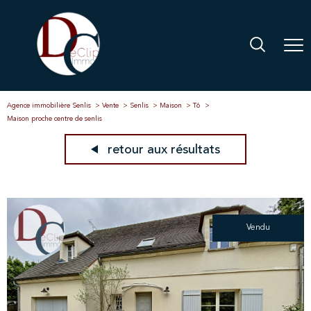
Agence immobilière Senlis
Vente
Senlis
Maison
T6
Maison proche centre de senlis
retour aux résultats
Vendu