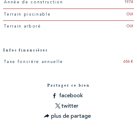
1974
Année de construction
OUI
Terrain piscinable
OUI
Terrain arboré
Infos financières
656 €
Taxe foncière annuelle
Caractéristiques
Valeurs
Partager ce bien
facebook
twitter
plus de partage