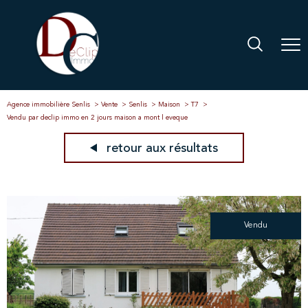
Agence immobilière Senlis
Vente
Senlis
Maison
T7
Vendu par declip immo en 2 jours maison a mont l eveque
retour aux résultats
Vendu