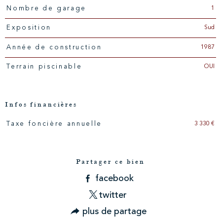
1
Nombre de garage
Sud
Exposition
1987
Année de construction
OUI
Terrain piscinable
Infos financières
3 330 €
Taxe foncière annuelle
Caractéristiques
Valeurs
Partager ce bien
facebook
twitter
plus de partage