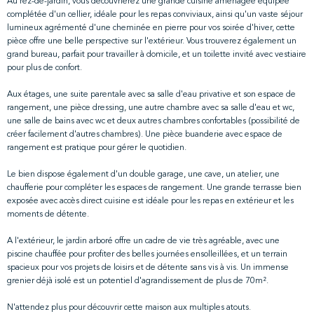
Au rez-de-jardin, vous découvrierez une grande cuisine aménagée équipée
complétée d'un cellier, idéale pour les repas conviviaux, ainsi qu'un vaste séjour
lumineux agrémenté d'une cheminée en pierre pour vos soirée d'hiver, cette
pièce offre une belle perspective sur l'extérieur. Vous trouverez également un
grand bureau, parfait pour travailler à domicile, et un toilette invité avec vestiaire
pour plus de confort.
Aux étages, une suite parentale avec sa salle d'eau privative et son espace de
rangement, une pièce dressing, une autre chambre avec sa salle d'eau et wc,
une salle de bains avec wc et deux autres chambres confortables (possibilité de
créer facilement d'autres chambres). Une pièce buanderie avec espace de
rangement est pratique pour gérer le quotidien.
Le bien dispose également d'un double garage, une cave, un atelier, une
chaufferie pour compléter les espaces de rangement. Une grande terrasse bien
exposée avec accès direct cuisine est idéale pour les repas en extérieur et les
moments de détente.
A l'extérieur, le jardin arboré offre un cadre de vie très agréable, avec une
piscine chauffée pour profiter des belles journées ensolleillées, et un terrain
spacieux pour vos projets de loisirs et de détente sans vis à vis. Un immense
grenier déjà isolé est un potentiel d'agrandissement de plus de 70m².
N'attendez plus pour découvrir cette maison aux multiples atouts.