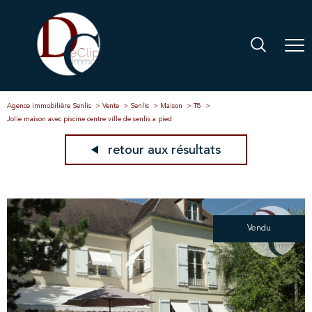
Agence immobilière Senlis
Vente
Senlis
Maison
T8
Jolie maison avec piscine centre ville de senlis a pied
retour aux résultats
Vendu