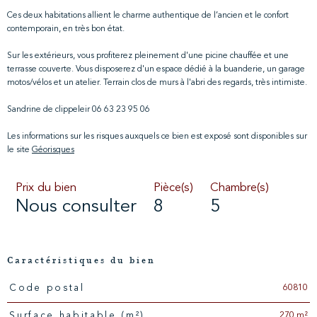
Ces deux habitations allient le charme authentique de l’ancien et le confort
contemporain, en très bon état.
Sur les extérieurs, vous profiterez pleinement d'une picine chauffée et une
terrasse couverte. Vous disposerez d'un espace dédié à la buanderie, un garage
motos/vélos et un atelier. Terrain clos de murs à l'abri des regards, très intimiste.
Sandrine de clippeleir 06 63 23 95 06
Les informations sur les risques auxquels ce bien est exposé sont disponibles sur
le site
Géorisques
Prix du bien
Pièce(s)
Chambre(s)
Nous consulter
8
5
Caractéristiques du bien
60810
Code postal
Caractéristiques
Valeurs
270 m²
Surface habitable (m²)