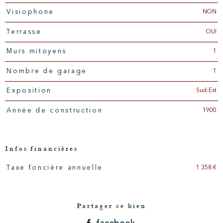
NON
Visiophone
OUI
Terrasse
1
Murs mitoyens
1
Nombre de garage
Sud-Est
Exposition
1900
Année de construction
Infos financières
1 358 €
Taxe foncière annuelle
Caractéristiques
Valeurs
Partager ce bien
facebook