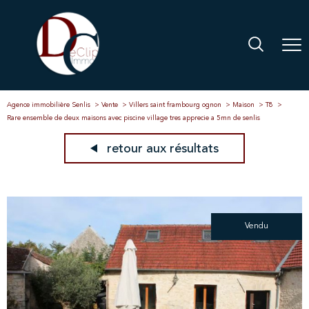
Agence immobilière Senlis
Vente
Villers saint frambourg ognon
Maison
T8
Rare ensemble de deux maisons avec piscine village tres apprecie a 5mn de senlis
retour aux résultats
Vendu