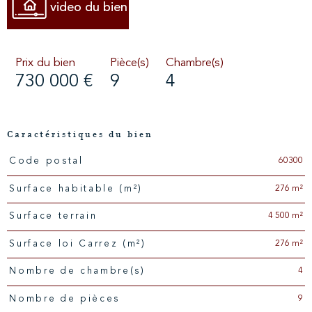
video du bien
Prix du bien
Pièce(s)
Chambre(s)
730 000 €
9
4
Caractéristiques du bien
60300
Code postal
Caractéristiques
Valeurs
276 m²
Surface habitable (m²)
4 500 m²
surface terrain
276 m²
Surface loi Carrez (m²)
4
Nombre de chambre(s)
9
Nombre de pièces