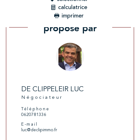
calculatrice
imprimer
Ce bien vous est
proposé par
DE CLIPPELEIR LUC
Négociateur
Téléphone
0620781336
E-mail
luc@declipimmo.fr