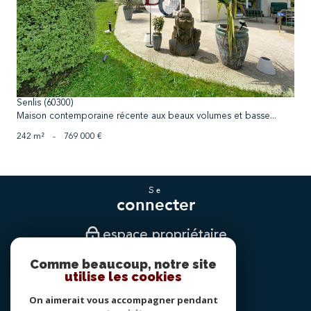
Senlis (60300)
Maison contemporaine récente aux beaux volumes et basse...
242 m²
-
769 000 €
se
connecter
espace propriétaire
Comme beaucoup, notre site
nous
utilise les cookies
suivre
On aimerait vous accompagner pendant