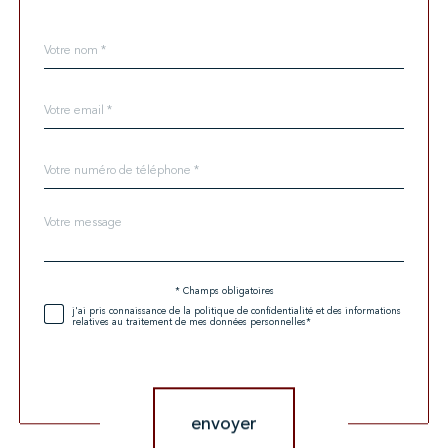
Nom
Fieldset
*
par
défaut
email
*
Téléphone
*
Message
Fieldset
*
par
défaut
* Champs obligatoires
Validation
j'ai pris connaissance de la politique de confidentialité et des informations
relatives au traitement de mes données personnelles*
Validation
envoyer