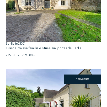
voir le bien
Senlis (60300)
Grande maison familliale située aux portes de Senlis
235 m²
-
739 000 €
Nouveauté
voir le bien