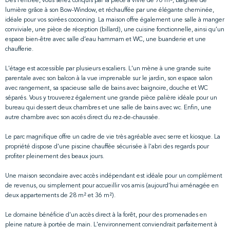
Dès l’entrée, vous serez conquis par la pièce à vivre de 70 m², baignée de
lumière grâce à son Bow-Window, et réchauffée par une élégante cheminée,
idéale pour vos soirées cocooning. La maison offre également une salle à manger
conviviale, une pièce de réception (billard), une cuisine fonctionnelle, ainsi qu’un
espace bien-être avec salle d’eau hammam et WC, une buanderie et une
chaufferie.
L'étage est accessible par plusieurs escaliers. L'un mène à une grande suite
parentale avec son balcon à la vue imprenable sur le jardin, son espace salon
avec rangement, sa spacieuse salle de bains avec baignoire, douche et WC
séparés. Vous y trouverez également une grande pièce palière idéale pour un
bureau qui dessert deux chambres et une salle de bains avec wc. Enfin, une
autre chambre avec son accés direct du rez-de-chaussée.
Le parc magnifique offre un cadre de vie très agréable avec serre et kiosque. La
propriété dispose d'une piscine chauffée sécurisée à l'abri des regards pour
profiter pleinement des beaux jours.
Une maison secondaire avec accès indépendant est idéale pour un complément
de revenus, ou simplement pour accueillir vos amis (aujourd’hui aménagée en
deux appartements de 28 m² et 36 m²).
Le domaine bénéficie d'un accès direct à la forêt, pour des promenades en
pleine nature à portée de main. L'environnement conviendrait parfaitement à