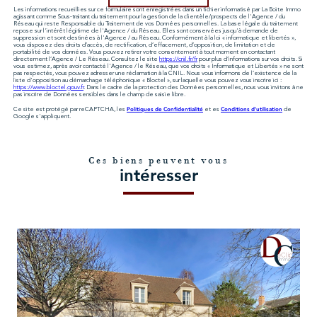
Les informations recueillies sur ce formulaire sont enregistrées dans un fichier informatisé par La Boite Immo
agissant comme Sous-traitant du traitement pour la gestion de la clientèle/prospects de l'Agence / du
Réseau qui reste Responsable du Traitement de vos Données personnelles. La base légale du traitement
repose sur l'intérêt légitime de l'Agence / du Réseau. Elles sont conservées jusqu'à demande de
suppression et sont destinées à l'Agence / au Réseau. Conformément à la loi « informatique et libertés »,
vous disposez des droits d’accès, de rectification, d’effacement, d’opposition, de limitation et de
portabilité de vos données. Vous pouvez retirer votre consentement à tout moment en contactant
directement l’Agence / Le Réseau. Consultez le site
https://cnil.fr/fr
pour plus d’informations sur vos droits. Si
vous estimez, après avoir contacté l'Agence / le Réseau, que vos droits « Informatique et Libertés » ne sont
pas respectés, vous pouvez adresser une réclamation à la CNIL. Nous vous informons de l’existence de la
liste d'opposition au démarchage téléphonique « Bloctel », sur laquelle vous pouvez vous inscrire ici :
https://www.bloctel.gouv.fr
. Dans le cadre de la protection des Données personnelles, nous vous invitons à ne
pas inscrire de Données sensibles dans le champ de saisie libre.
Politiques de Confidentialité
Conditions d'utilisation
Ce site est protégé par reCAPTCHA, les
et es
de
Google s'appliquent.
Ces biens peuvent vous
intéresser