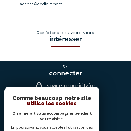
agence@declipimmo.fr
Ces biens peuvent vous
intéresser
se
connecter
espace propriétaire
Comme beaucoup, notre site
nous
utilise les cookies
suivre
On aimerait vous accompagner pendant
votre visite.
En poursuivant, vous acceptez l'utilisation des