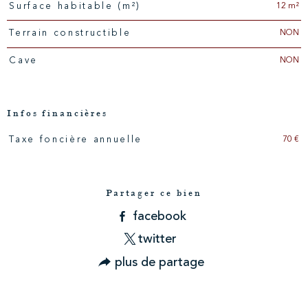
12 m²
Surface habitable (m²)
NON
Terrain constructible
NON
Cave
Infos financières
70 €
Taxe foncière annuelle
Caractéristiques
Valeurs
Partager ce bien
facebook
twitter
plus de partage