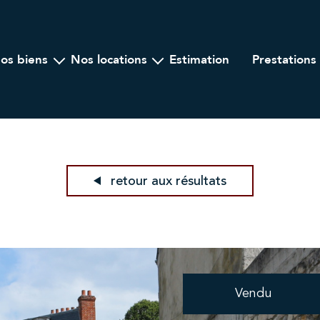
nos biens
nos locations
estimation
prestations
Ancien
A l'année
ogramme Neuf
Locations saisonnières
lier Professionnel
retour aux résultats
Vendu