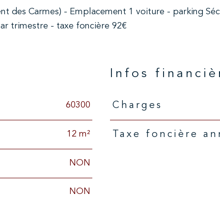
vent des Carmes) - Emplacement 1 voiture - parking Séc
r trimestre - taxe foncière 92€
n
Infos financiè
60300
Charges
Caractéristiques
Valeurs
12 m²
Taxe foncière an
NON
NON