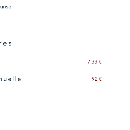
urisé
res
7,33 €
92 €
nuelle