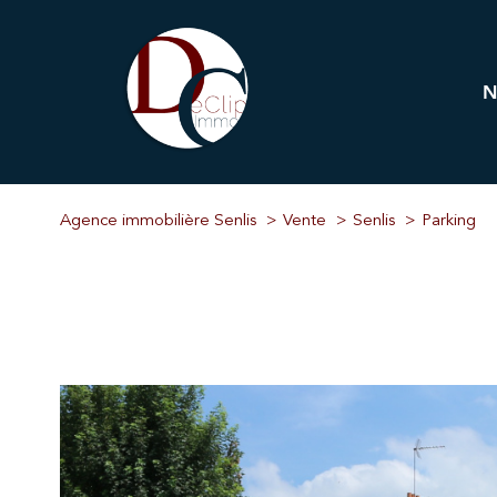
Pr
Immobi
Agence immobilière Senlis
Vente
Senlis
Parking