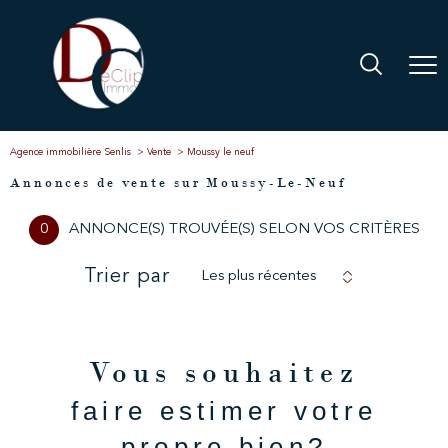
Agence immobilière Senlis
Vente
Moussy le neuf
Annonces de vente sur Moussy-Le-Neuf
0
ANNONCE(S) TROUVÉE(S) SELON VOS CRITÈRES
Trier par
Les plus récentes
Vous souhaitez
faire estimer votre
propre bien?