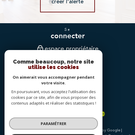
créer l'alerte
se
connecter
espace propriétaire
Comme beaucoup, notre site
nous
utilise les cookies
suivre
On aimerait vous accompagner pendant
votre visite.
En poursuivant, vous acceptez l'utilisation des
nous
cookies par ce site, afin de vous proposer des
adhérons
contenus adaptés et réaliser des statistiques !
PARAMÉTRER
© 2026 | Tous droits réservés | Traduction powered by Google |