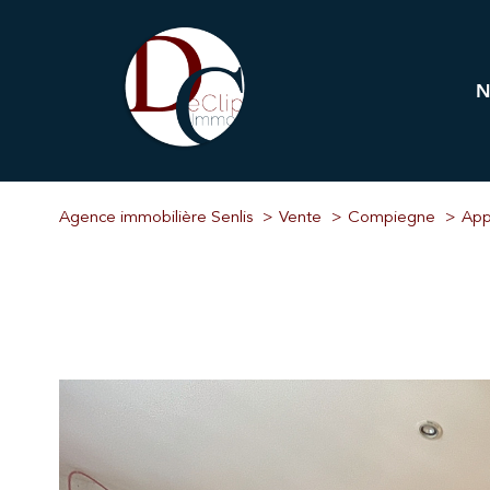
Pr
Immobi
Agence immobilière Senlis
Vente
Compiegne
App