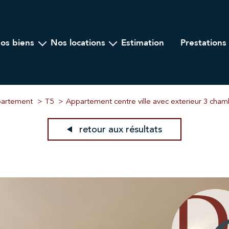
nos biens
nos locations
estimation
prestations
Ancien
A l'année
ogramme Neuf
Locations saisonnières
lier Professionnel
artement
T5
Appartement centre ville avec exterieur 3 cham
retour aux résultats