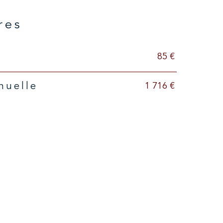
res
85 €
1 716 €
nuelle