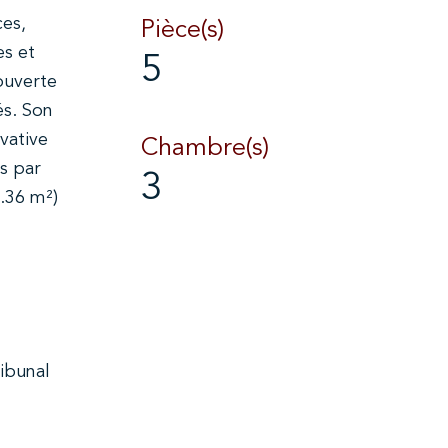
es,
Pièce(s)
es et
5
ouverte
és. Son
vative
Chambre(s)
s par
3
6.36 m²)
ibunal