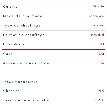
Séparée
Cuisine
Gaz de ville
Mode de chauffage
Radiateur
Type de chauffage
Individuel
Format de chauffage
OUI
Interphone
OUI
Cave
1996
Année de construction
Infos financières
95 €
Charges
Caractéristiques
Valeurs
1 529 €
Taxe foncière annuelle