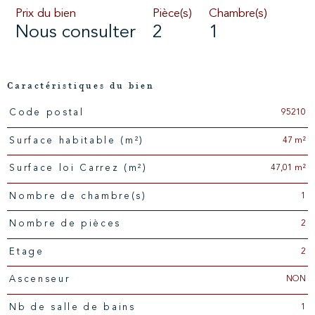
Prix du bien
Pièce(s)
Chambre(s)
Nous consulter
2
1
Caractéristiques du bien
95210
Code postal
Caractéristiques
Valeurs
47 m²
Surface habitable (m²)
47,01 m²
Surface loi Carrez (m²)
1
Nombre de chambre(s)
2
Nombre de pièces
2
Etage
NON
Ascenseur
1
Nb de salle de bains