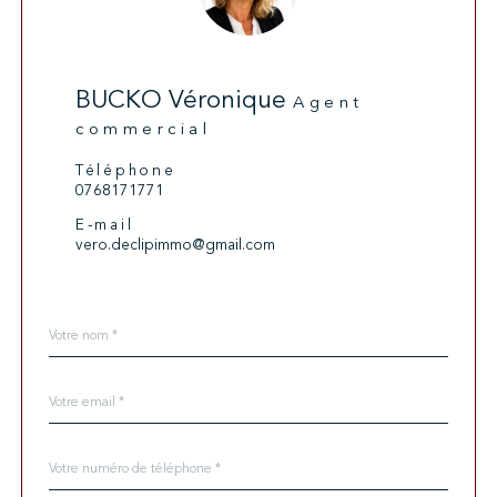
BUCKO Véronique
Agent
commercial
Téléphone
0768171771
E-mail
vero.declipimmo@gmail.com
Nom
Fieldset
*
par
défaut
email
*
Téléphone
*