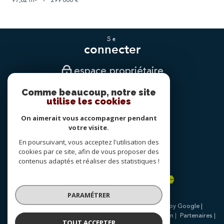
97,82 m²
-
299 000 €
se
connecter
espace propriétaire
Comme beaucoup, notre site
nous
utilise les cookies
suivre
On aimerait vous accompagner pendant
votre visite.
En poursuivant, vous acceptez l'utilisation des
nous
cookies par ce site, afin de vous proposer des
adhérons
contenus adaptés et réaliser des statistiques !
PARAMÉTRER
© 2026 | Tous droits réservés | Traduction powered by Google |
Nos honoraires
Plan du site
Mentions légales
Admin
Partenaires
TOUT ACCEPTER