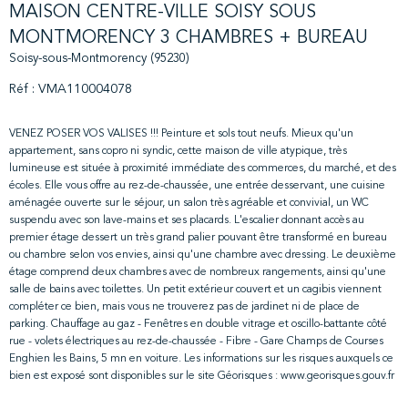
MAISON CENTRE-VILLE SOISY SOUS
MONTMORENCY 3 CHAMBRES + BUREAU
Soisy-sous-Montmorency (95230)
Réf : VMA110004078
VENEZ POSER VOS VALISES !!! Peinture et sols tout neufs. Mieux qu'un
appartement, sans copro ni syndic, cette maison de ville atypique, très
lumineuse est située à proximité immédiate des commerces, du marché, et des
écoles. Elle vous offre au rez-de-chaussée, une entrée desservant, une cuisine
aménagée ouverte sur le séjour, un salon très agréable et convivial, un WC
suspendu avec son lave-mains et ses placards. L'escalier donnant accès au
premier étage dessert un très grand palier pouvant être transformé en bureau
ou chambre selon vos envies, ainsi qu'une chambre avec dressing. Le deuxième
étage comprend deux chambres avec de nombreux rangements, ainsi qu'une
salle de bains avec toilettes. Un petit extérieur couvert et un cagibis viennent
compléter ce bien, mais vous ne trouverez pas de jardinet ni de place de
parking. Chauffage au gaz - Fenêtres en double vitrage et oscillo-battante côté
rue - volets électriques au rez-de-chaussée - Fibre - Gare Champs de Courses
Enghien les Bains, 5 mn en voiture. Les informations sur les risques auxquels ce
bien est exposé sont disponibles sur le site Géorisques : www.georisques.gouv.fr