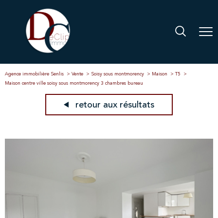
Agence immobilière Senlis
Vente
Soisy sous montmorency
Maison
T5
Maison centre ville soisy sous montmorency 3 chambres bureau
retour aux résultats