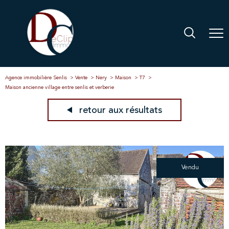
Agence immobilière Senlis
Vente
Nery
Maison
T7
Maison ancienne village entre senlis et verberie
retour aux résultats
Vendu