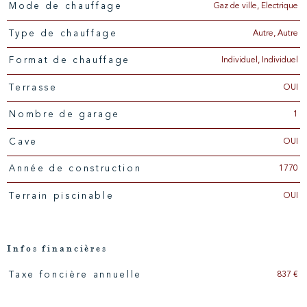
Gaz de ville, Electrique
Mode de chauffage
Autre, Autre
Type de chauffage
Individuel, Individuel
Format de chauffage
OUI
Terrasse
1
Nombre de garage
OUI
Cave
1770
Année de construction
OUI
Terrain piscinable
Infos financières
837 €
Taxe foncière annuelle
Caractéristiques
Valeurs