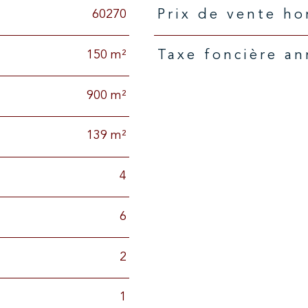
60270
Prix de vente h
Caractéristiques
Valeurs
150 m²
Taxe foncière an
900 m²
139 m²
4
6
2
1