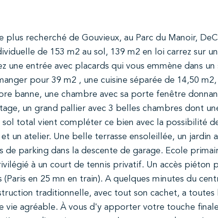
le plus recherché de Gouvieux, au Parc du Manoir, DeC
viduelle de 153 m2 au sol, 139 m2 en loi carrez sur un
rez une entrée avec placards qui vous emmène dans un 
 manger pour 39 m2 , une cuisine séparée de 14,50 m2, 
store banne, une chambre avec sa porte fenêtre donnan
'étage, un grand pallier avec 3 belles chambres dont un
sol total vient compléter ce bien avec la possibilité d
et un atelier. Une belle terrasse ensoleillée, un jardin 
es de parking dans la descente de garage. Ecole primai
ivilégié à un court de tennis privatif. Un accès piéton 
s (Paris en 25 mn en train). A quelques minutes du centr
uction traditionnelle, avec tout son cachet, a toutes 
 vie agréable. À vous d'y apporter votre touche finale