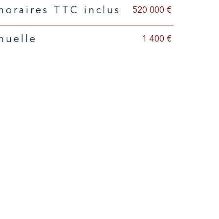
520 000 €
onoraires TTC inclus
1 400 €
nuelle