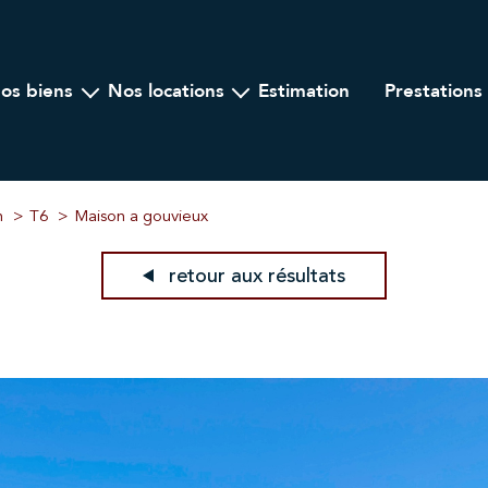
nos biens
nos locations
estimation
prestations
Ancien
A l'année
ogramme Neuf
Locations saisonnières
lier Professionnel
n
T6
Maison a gouvieux
retour aux résultats