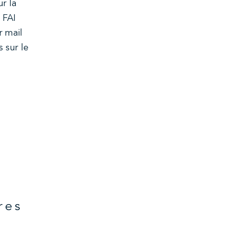
r la
 FAI
r mail
 sur le
res