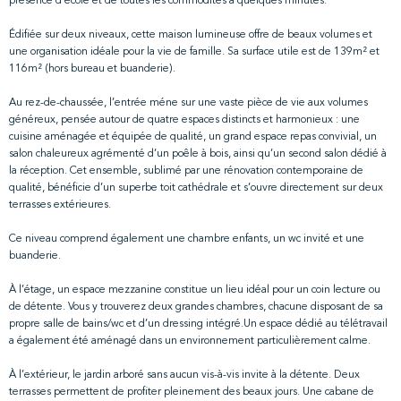
présence d'école et de toutes les commodités à quelques minutes.
Édifiée sur deux niveaux, cette maison lumineuse offre de beaux volumes et
une organisation idéale pour la vie de famille. Sa surface utile est de 139m² et
116m² (hors bureau et buanderie).
Au rez-de-chaussée, l’entrée méne sur une vaste pièce de vie aux volumes
généreux, pensée autour de quatre espaces distincts et harmonieux : une
cuisine aménagée et équipée de qualité, un grand espace repas convivial, un
salon chaleureux agrémenté d’un poêle à bois, ainsi qu’un second salon dédié à
la réception. Cet ensemble, sublimé par une rénovation contemporaine de
qualité, bénéficie d’un superbe toit cathédrale et s’ouvre directement sur deux
terrasses extérieures.
Ce niveau comprend également une chambre enfants, un wc invité et une
buanderie.
À l’étage, un espace mezzanine constitue un lieu idéal pour un coin lecture ou
de détente. Vous y trouverez deux grandes chambres, chacune disposant de sa
propre salle de bains/wc et d’un dressing intégré.Un espace dédié au télétravail
a également été aménagé dans un environnement particulièrement calme.
À l’extérieur, le jardin arboré sans aucun vis-à-vis invite à la détente. Deux
terrasses permettent de profiter pleinement des beaux jours. Une cabane de