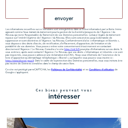
Validation
envoyer
Les informations recueillies sur ce formulaire sont enregistrées dans un fichier informatisé par La Boite Immo
agissant comme Sous-traitant du traitement pour la gestion de la clientèle/prospects de l'Agence / du
Réseau qui reste Responsable du Traitement de vos Données personnelles. La base légale du traitement
repose sur l'intérêt légitime de l'Agence / du Réseau. Elles sont conservées jusqu'à demande de
suppression et sont destinées à l'Agence / au Réseau. Conformément à la loi « informatique et libertés »,
vous disposez des droits d’accès, de rectification, d’effacement, d’opposition, de limitation et de
portabilité de vos données. Vous pouvez retirer votre consentement à tout moment en contactant
directement l’Agence / Le Réseau. Consultez le site
https://cnil.fr/fr
pour plus d’informations sur vos droits. Si
vous estimez, après avoir contacté l'Agence / le Réseau, que vos droits « Informatique et Libertés » ne sont
pas respectés, vous pouvez adresser une réclamation à la CNIL. Nous vous informons de l’existence de la
liste d'opposition au démarchage téléphonique « Bloctel », sur laquelle vous pouvez vous inscrire ici :
https://www.bloctel.gouv.fr
. Dans le cadre de la protection des Données personnelles, nous vous invitons à ne
pas inscrire de Données sensibles dans le champ de saisie libre.
Politiques de Confidentialité
Conditions d'utilisation
Ce site est protégé par reCAPTCHA, les
et es
de
Google s'appliquent.
Ces biens peuvent vous
intéresser