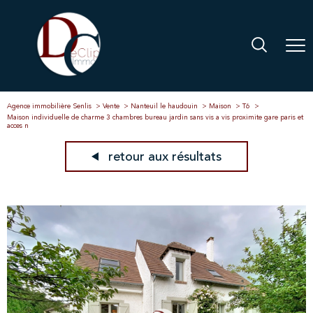
Agence immobilière Senlis
Vente
Nanteuil le haudouin
Maison
T6
Maison individuelle de charme 3 chambres bureau jardin sans vis a vis proximite gare paris et
acces n
retour aux résultats