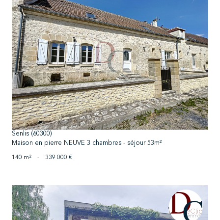
voir le bien
Senlis (60300)
Maison en pierre NEUVE 3 chambres - séjour 53m²
140 m²
-
339 000 €