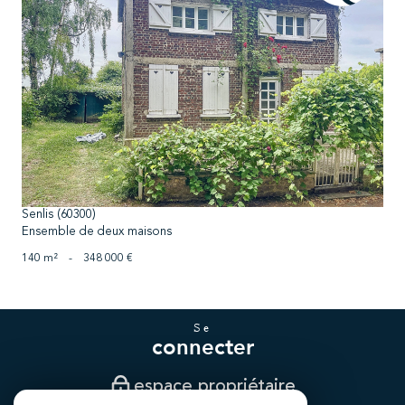
voir le bien
Senlis (60300)
Ensemble de deux maisons
140 m²
-
348 000 €
se
connecter
espace propriétaire