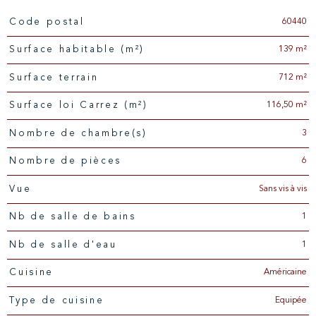
60440
Code postal
Caractéristiques
Valeurs
139 m²
Surface habitable (m²)
712 m²
surface terrain
116,50 m²
Surface loi Carrez (m²)
3
Nombre de chambre(s)
6
Nombre de pièces
Sans vis à vis
Vue
1
Nb de salle de bains
1
Nb de salle d'eau
Américaine
Cuisine
Equipée
Type de cuisine