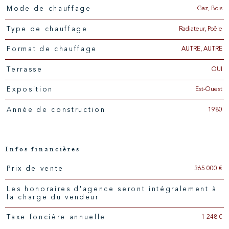
Gaz, Bois
Mode de chauffage
Radiateur, Poêle
Type de chauffage
AUTRE, AUTRE
Format de chauffage
OUI
Terrasse
Est-Ouest
Exposition
1980
Année de construction
Infos financières
365 000 €
Prix de vente
Caractéristiques
Valeurs
Les honoraires d'agence seront intégralement à
la charge du vendeur
1 248 €
Taxe foncière annuelle