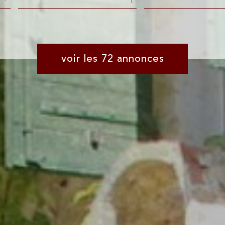
du neuf
de l'immo pro
de l'immo pro
voir les
72
annonces