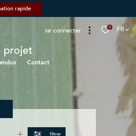
mation rapide
Langue
0
FR
se connecter
 projet
vendus
contact
filtrer