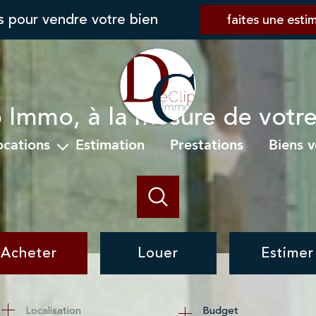
s pour vendre votre bien
faites une esti
 Immo, à la mesure de votre
locations
estimation
prestations
biens 
l'année
s saisonnières
Acheter
Louer
Estimer
de l'ancien
à l'année
Budget