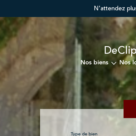
N'attendez plu
DeClip
nos biens
nos 
Ancien
A 
Programme Neuf
Location
Immobilier Professionnel
Type de bien